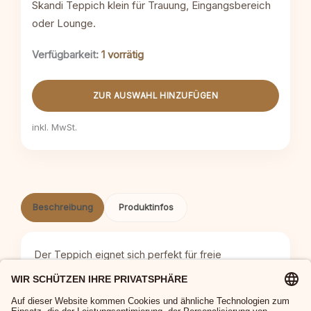
Skandi Teppich klein für Trauung, Eingangsbereich
oder Lounge.
1 vorrätig
Verfügbarkeit:
Skandi
ZUR AUSWAHL HINZUFÜGEN
Teppich
klein
Menge
inkl. MwSt.
Beschreibung
Produktinfos
Der Teppich eignet sich perfekt für freie
Trauungen, Eingangsbereiche oder stilvolle
Loungekonzepte auf Hochzeiten und Events. Er
sorgt für eine warme und hochwertige Atmosphäre