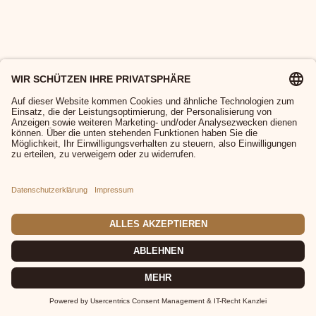
© 2026 MP Great Events |
Impressum
|
Datenschutz
|
Cookies
|
AGB
|
Widerruf
|
Versand
|
Zahlung
|
FAQ