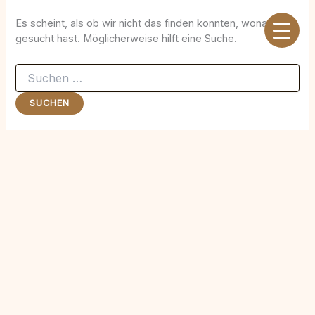
Zum
Inhalt
Es scheint, als ob wir nicht das finden konnten, wonach du
springen
gesucht hast. Möglicherweise hilft eine Suche.
Suchen
nach: