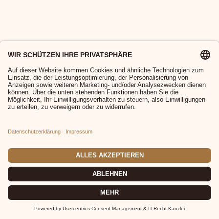
© 2026 MP Great Events |
Impressum
|
Datenschutz
|
Cookies
|
AGB
|
Widerruf
|
Versand
|
Zahlung
|
FAQ