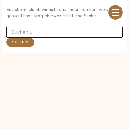
Zum
Inhalt
Es scheint, als ob wir nicht das finden konnten, wonach du
springen
gesucht hast. Möglicherweise hilft eine Suche.
Suchen
nach: