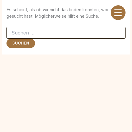
Zum
Inhalt
Es scheint, als ob wir nicht das finden konnten, wonach du
springen
gesucht hast. Möglicherweise hilft eine Suche.
Suchen
nach: