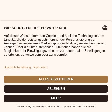
© 2026 MP Great Events |
Impressum
|
Datenschutz
|
Cookies
|
AGB
|
Widerruf
|
Versand
|
Zahlung
|
FAQ